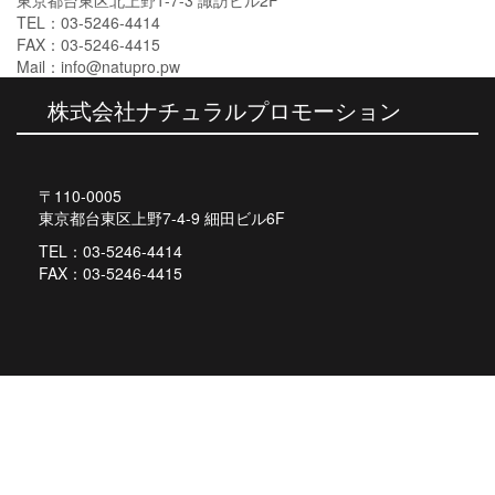
稿
東京都台東区北上野1-7-3 諏訪ビル2F
TEL：03-5246-4414
ナ
FAX：03-5246-4415
ビ
Mail：info@natupro.pw
ゲ
株式会社ナチュラルプロモーション
ー
シ
〒110-0005
ョ
東京都台東区上野7-4-9 細田ビル6F
ン
TEL：03-5246-4414
FAX：03-5246-4415