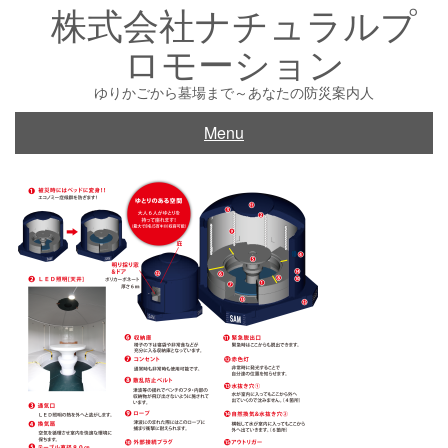
株式会社ナチュラルプ
Skip
to
ロモーション
content
ゆりかごから墓場まで～あなたの防災案内人
Menu