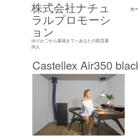
株式会社ナチュ
Skip
to
ホ
ラルプロモーシ
content
ョン
ゆりかごから墓場まで～あなたの防災案
内人
Castellex Air350 blac