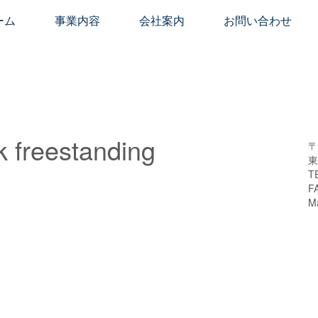
ーム
事業内容
会社案内
お問い合わせ
k freestanding
〒
東
T
F
M