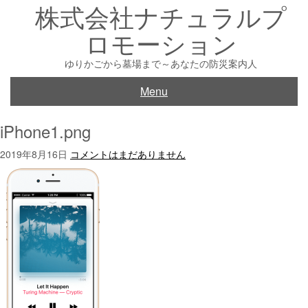
株式会社ナチュラルプ
Skip
to
ロモーション
content
ゆりかごから墓場まで～あなたの防災案内人
Menu
iPhone1.png
2019年8月16日
コメントはまだありません