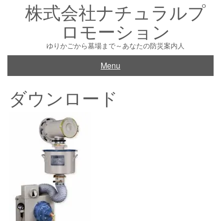
株式会社ナチュラルプ
Skip
to
ロモーション
content
ゆりかごから墓場まで～あなたの防災案内人
Menu
ダウンロード