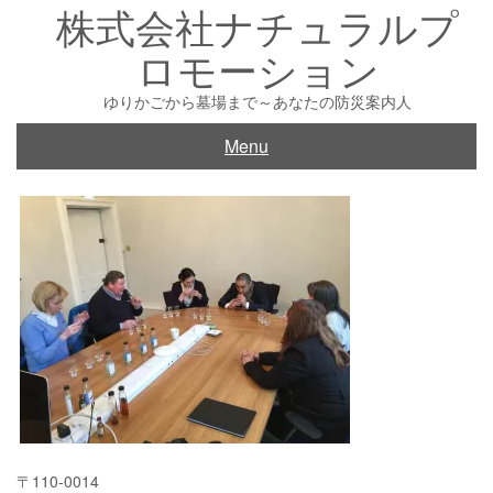
株式会社ナチュラルプ
Skip
to
ロモーション
content
ゆりかごから墓場まで～あなたの防災案内人
Menu
〒110-0014