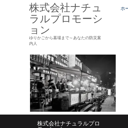
株式会社ナチュ
Skip
to
ホ
ラルプロモーシ
content
ョン
ゆりかごから墓場まで～あなたの防災案
内人
株式会社ナチュラルプロ