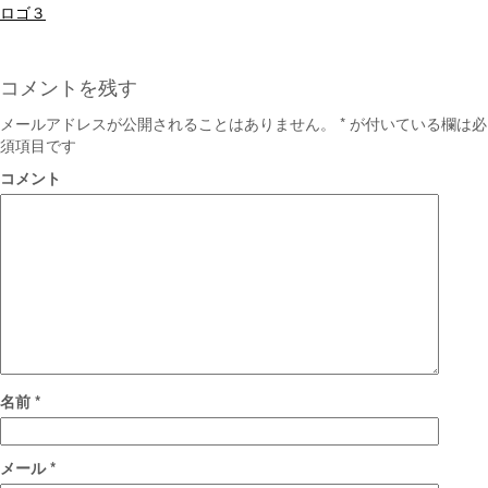
投
ロゴ３
稿
ナ
コメントを残す
ビ
メールアドレスが公開されることはありません。
*
が付いている欄は必
須項目です
ゲ
コメント
ー
シ
ョ
ン
名前
*
メール
*