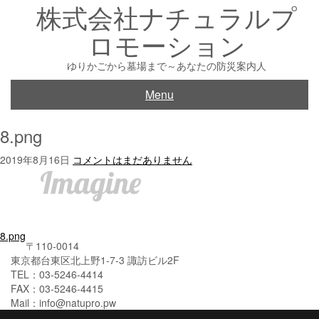
株式会社ナチュラルプ
Skip
to
ロモーション
content
ゆりかごから墓場まで～あなたの防災案内人
Menu
8.png
2019年8月16日
コメントはまだありません
投
8.png
〒110-0014
稿
東京都台東区北上野1-7-3 諏訪ビル2F
TEL：03-5246-4414
ナ
FAX：03-5246-4415
ビ
Mail：info@natupro.pw