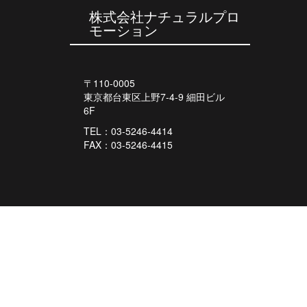
稿
株式会社ナチュラルプロ
モーション
ナ
ビ
ゲ
〒110-0005
東京都台東区上野7-4-9 細田ビル
ー
6F
シ
TEL：03-5246-4414
ョ
FAX：03-5246-4415
ン