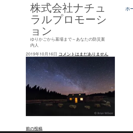
株式会社ナチュ
Skip
to
ホ
ラルプロモーシ
content
ョン
ゆりかごから墓場まで～あなたの防災案
内人
2019年10月16日
コメントはまだありません
投
前の投稿