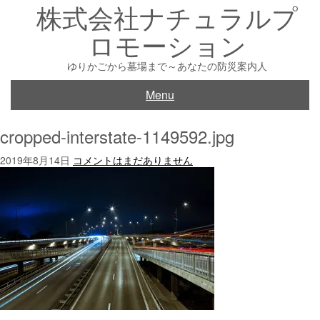
株式会社ナチュラルプ
Skip
to
ロモーション
content
ゆりかごから墓場まで～あなたの防災案内人
Menu
cropped-interstate-1149592.jpg
2019年8月14日
コメントはまだありません