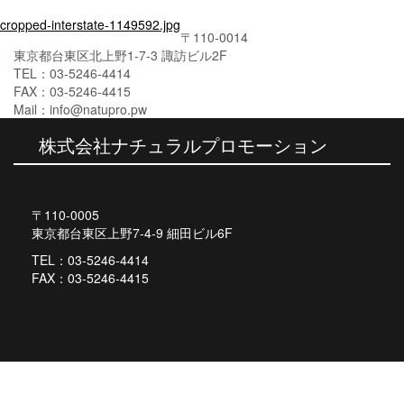
投
cropped-interstate-1149592.jpg
〒110-0014
稿
東京都台東区北上野1-7-3 諏訪ビル2F
TEL：03-5246-4414
ナ
FAX：03-5246-4415
ビ
Mail：info@natupro.pw
ゲ
株式会社ナチュラルプロモーション
ー
シ
〒110-0005
ョ
東京都台東区上野7-4-9 細田ビル6F
ン
TEL：03-5246-4414
FAX：03-5246-4415