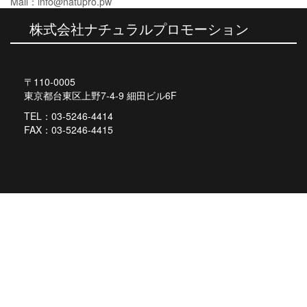
ビ
Mail：info@natupro.pw
ゲ
株式会社ナチュラルプロモーション
ー
シ
〒110-0005
ョ
東京都台東区上野7-4-9 細田ビル6F
ン
TEL：03-5246-4414
FAX：03-5246-4415