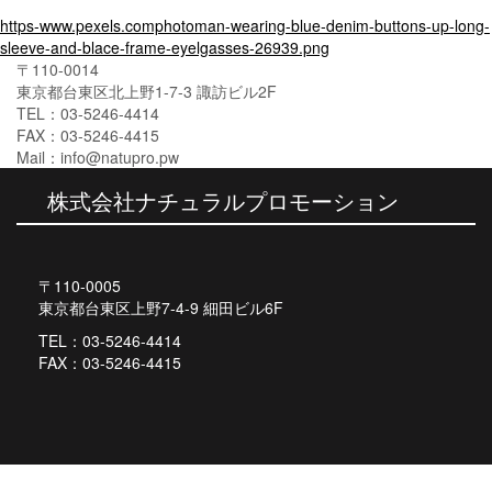
投
https-www.pexels.comphotoman-wearing-blue-denim-buttons-up-long-
sleeve-and-blace-frame-eyelgasses-26939.png
稿
〒110-0014
ナ
東京都台東区北上野1-7-3 諏訪ビル2F
TEL：03-5246-4414
ビ
FAX：03-5246-4415
Mail：info@natupro.pw
ゲ
株式会社ナチュラルプロモーション
ー
シ
ョ
〒110-0005
東京都台東区上野7-4-9 細田ビル6F
ン
TEL：03-5246-4414
FAX：03-5246-4415